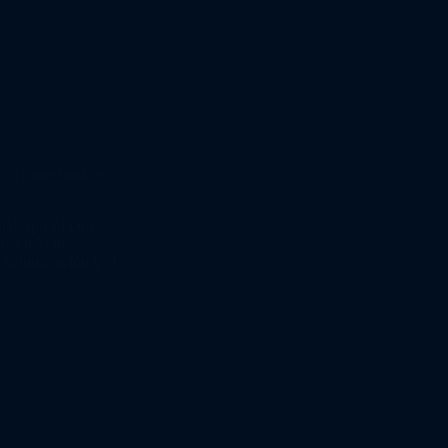
5: conectando e
AquaExpo El Oro
ió a más de 45
 la innovación y el