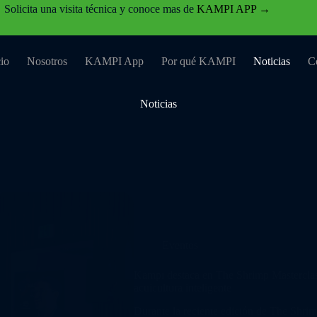
Noticias
Solicita una visita técnica y conoce mas de
KAMPI APP →
cio
Nosotros
KAMPI App
Por qué KAMPI
Noticias
C
Noticias
Eventos
Kampi destaca en The Shrimp Masterclas
acuicultura inteligente
Durante la reciente edición de The Shrim