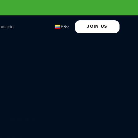
ontacto
ES
JOIN US
s compartiendo la
p Masterclass,