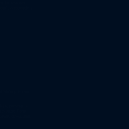
en las sesiones
nt”, ofreciendo a
bal Shrimp Forum
sky, presentó a
novation: Farm
Forum, destacando