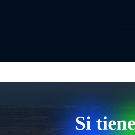
Kampi en el Blue Fo
En el Blue Food Inn
IA y la analítica de
abril 8, 2025
Si tien