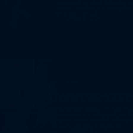
Kampi tuvo la oportunidad de participar 
“From Feed to Shrimp” y “Shrimp Differe
los asistentes un vistazo…
octubre 19, 2025
Eventos
Kampi impulsa la innovación en el Glo
con enfoque en optimización de granjas
En septiembre, nuestra CEO, Katie Sokal
Kampi en el espacio Shrimp x Tech x In
Optimization durante el Global Shrimp 
cómo la acuicultura avanza gracias…
septiembre 19, 2025