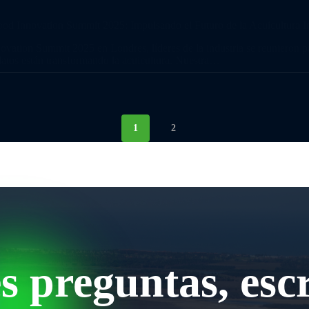
od Innovation Summit 2025: Impulsando el Futuro de la Acuicultura In
ovation Summit 2025 en Londres, líderes de la industria se reunieron p
 datos están transformando la acuicultura. Nuestra…
1
2
es preguntas, esc