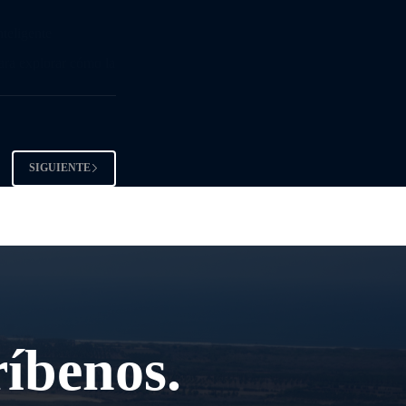
teligente
ara explorar cómo la
SIGUIENTE
ríbenos.