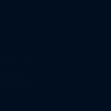
n la sexta edición
SustainED, Kampi
predictivo de
Director, Eduardo